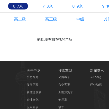
6-7米
7-8米
8-9米
9-
高二级
高三级
中级
其
抱歉,没有您查找的产品
关于申龙
搜索车型
新闻资讯
公司简介
公路客车
企业动态
发展历程
公交客车
行业动态
新能源发展
新能源货车
企业文化
专用车
应用案例
校车