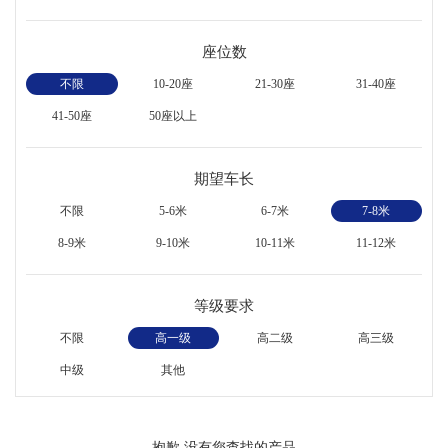
座位数
不限
10-20座
21-30座
31-40座
41-50座
50座以上
期望车长
不限
5-6米
6-7米
7-8米
8-9米
9-10米
10-11米
11-12米
等级要求
不限
高一级
高二级
高三级
中级
其他
抱歉,没有您查找的产品