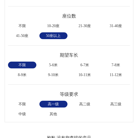
座位数
不限
10-20座
21-30座
31-40座
41-50座
50座以上
期望车长
不限
5-6米
6-7米
7-8米
8-9米
9-10米
10-11米
11-12米
等级要求
不限
高一级
高二级
高三级
中级
其他
抱歉,没有您查找的产品