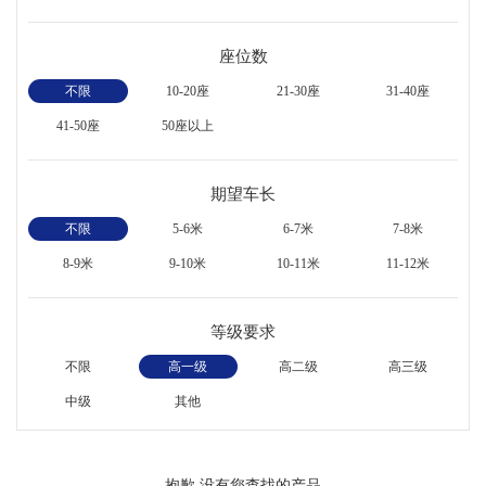
座位数
不限
10-20座
21-30座
31-40座
41-50座
50座以上
期望车长
不限
5-6米
6-7米
7-8米
8-9米
9-10米
10-11米
11-12米
等级要求
不限
高一级
高二级
高三级
中级
其他
抱歉,没有您查找的产品