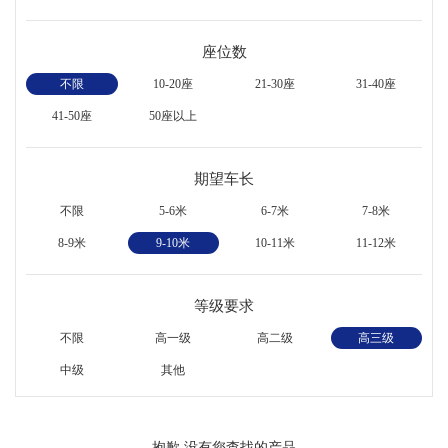
座位数
不限
10-20座
21-30座
31-40座
41-50座
50座以上
期望车长
不限
5-6米
6-7米
7-8米
8-9米
9-10米
10-11米
11-12米
等级要求
不限
高一级
高二级
高三级
中级
其他
抱歉,没有您查找的产品