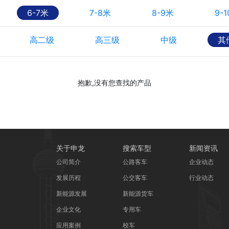
6-7米
7-8米
8-9米
9-
高二级
高三级
中级
其
抱歉,没有您查找的产品
关于申龙
搜索车型
新闻资讯
公司简介
公路客车
企业动态
发展历程
公交客车
行业动态
新能源发展
新能源货车
企业文化
专用车
应用案例
校车