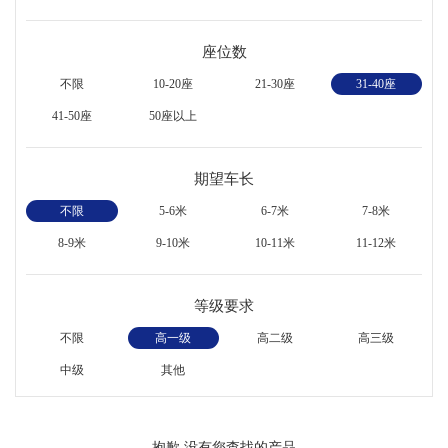
座位数
不限
10-20座
21-30座
31-40座
41-50座
50座以上
期望车长
不限
5-6米
6-7米
7-8米
8-9米
9-10米
10-11米
11-12米
等级要求
不限
高一级
高二级
高三级
中级
其他
抱歉,没有您查找的产品