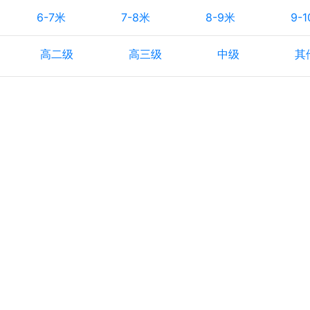
6-7米
7-8米
8-9米
9-
高二级
高三级
中级
其