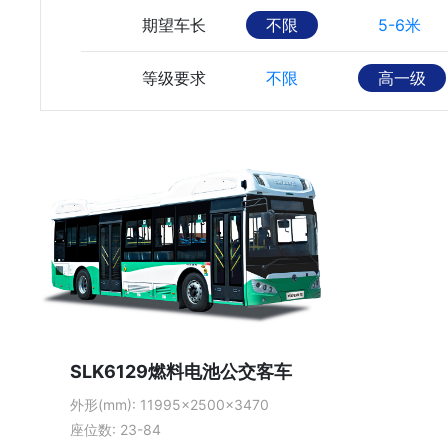
期望车长
不限
5-6米
等级要求
不限
高一级
SLK6129燃料电池公交客车
外形(mm): 11995×2500×3470
座位数: 23-84