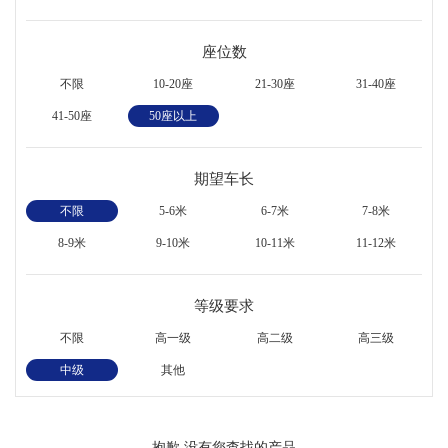
座位数
不限
10-20座
21-30座
31-40座
41-50座
50座以上
期望车长
不限
5-6米
6-7米
7-8米
8-9米
9-10米
10-11米
11-12米
等级要求
不限
高一级
高二级
高三级
中级
其他
抱歉,没有您查找的产品