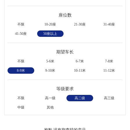
座位数
不限
10-20座
21-30座
31-40座
41-50座
50座以上
期望车长
不限
5-6米
6-7米
7-8米
8-9米
9-10米
10-11米
11-12米
等级要求
不限
高一级
高二级
高三级
中级
其他
抱歉,没有您查找的产品