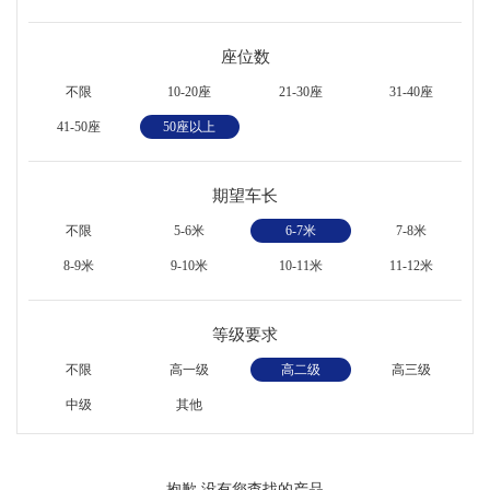
座位数
不限
10-20座
21-30座
31-40座
41-50座
50座以上
期望车长
不限
5-6米
6-7米
7-8米
8-9米
9-10米
10-11米
11-12米
等级要求
不限
高一级
高二级
高三级
中级
其他
抱歉,没有您查找的产品