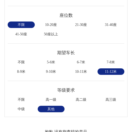
座位数
不限
10-20座
21-30座
31-40座
41-50座
50座以上
期望车长
不限
5-6米
6-7米
7-8米
8-9米
9-10米
10-11米
11-12米
等级要求
不限
高一级
高二级
高三级
中级
其他
抱歉,没有您查找的产品