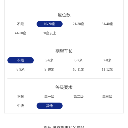
座位数
不限
10-20座
21-30座
31-40座
41-50座
50座以上
期望车长
不限
5-6米
6-7米
7-8米
8-9米
9-10米
10-11米
11-12米
等级要求
不限
高一级
高二级
高三级
中级
其他
抱歉,没有您查找的产品