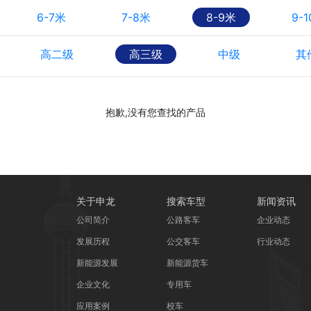
6-7米
7-8米
8-9米
9-
高二级
高三级
中级
其
抱歉,没有您查找的产品
关于申龙
搜索车型
新闻资讯
公司简介
公路客车
企业动态
发展历程
公交客车
行业动态
新能源发展
新能源货车
企业文化
专用车
应用案例
校车