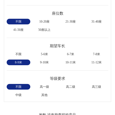
座位数
不限
10-20座
21-30座
31-40座
41-50座
50座以上
期望车长
不限
5-6米
6-7米
7-8米
8-9米
9-10米
10-11米
11-12米
等级要求
不限
高一级
高二级
高三级
中级
其他
抱歉,没有您查找的产品