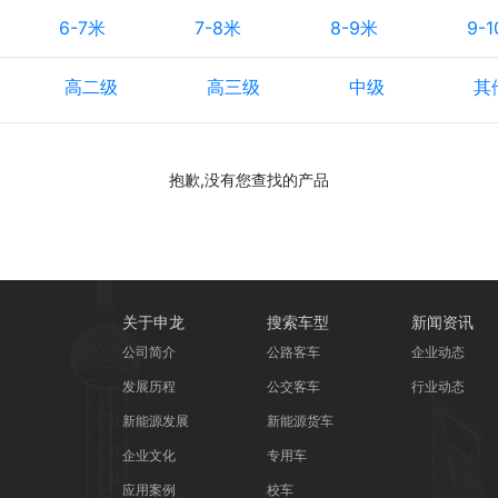
6-7米
7-8米
8-9米
9-
高二级
高三级
中级
其
抱歉,没有您查找的产品
关于申龙
搜索车型
新闻资讯
公司简介
公路客车
企业动态
发展历程
公交客车
行业动态
新能源发展
新能源货车
企业文化
专用车
应用案例
校车