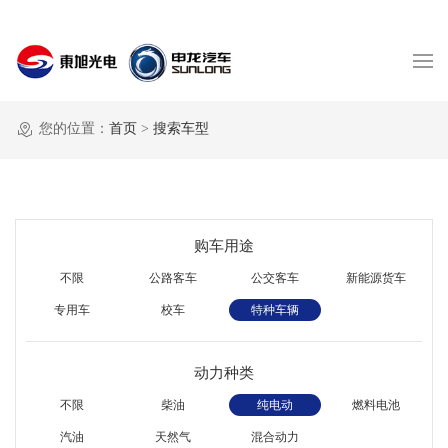
您的位置：
首页
>
搜索车型
购车用途
不限
公路客车
公交客车
新能源货车
专用车
校车
特种车辆
动力种类
不限
柴油
纯电动
燃料电池
汽油
天然气
混合动力