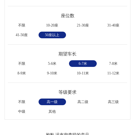
座位数
不限
10-20座
21-30座
31-40座
41-50座
50座以上
期望车长
不限
5-6米
6-7米
7-8米
8-9米
9-10米
10-11米
11-12米
等级要求
不限
高一级
高二级
高三级
中级
其他
抱歉,没有您查找的产品