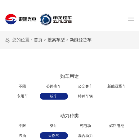
您的位置：
首页
>
搜索车型
>
新能源货车
购车用途
不限
公路客车
公交客车
新能源货车
专用车
校车
特种车辆
动力种类
不限
柴油
纯电动
燃料电池
汽油
天然气
混合动力