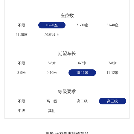
座位数
不限
10-20座
21-30座
31-40座
41-50座
50座以上
期望车长
不限
5-6米
6-7米
7-8米
8-9米
9-10米
10-11米
11-12米
等级要求
不限
高一级
高二级
高三级
中级
其他
抱歉,没有您查找的产品