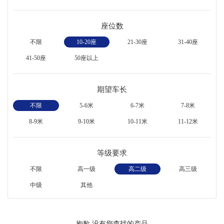
座位数
不限
10-20座
21-30座
31-40座
41-50座
50座以上
期望车长
不限
5-6米
6-7米
7-8米
8-9米
9-10米
10-11米
11-12米
等级要求
不限
高一级
高二级
高三级
中级
其他
抱歉,没有您查找的产品