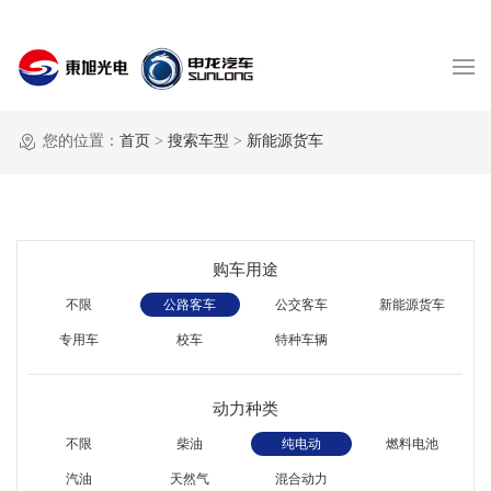
您的位置：
首页
>
搜索车型
>
新能源货车
购车用途
不限
公路客车
公交客车
新能源货车
专用车
校车
特种车辆
动力种类
不限
柴油
纯电动
燃料电池
汽油
天然气
混合动力