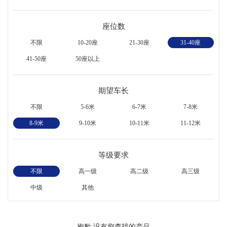
座位数
不限
10-20座
21-30座
31-40座
41-50座
50座以上
期望车长
不限
5-6米
6-7米
7-8米
8-9米
9-10米
10-11米
11-12米
等级要求
不限
高一级
高二级
高三级
中级
其他
抱歉,没有您查找的产品