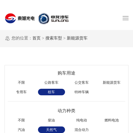
您的位置：
首页
>
搜索车型
>
新能源货车
购车用途
不限
公路客车
公交客车
新能源货车
专用车
校车
特种车辆
动力种类
不限
柴油
纯电动
燃料电池
汽油
天然气
混合动力