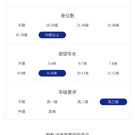
座位数
不限
10-20座
21-30座
31-40座
41-50座
50座以上
期望车长
不限
5-6米
6-7米
7-8米
8-9米
9-10米
10-11米
11-12米
等级要求
不限
高一级
高二级
高三级
中级
其他
抱歉,没有您查找的产品