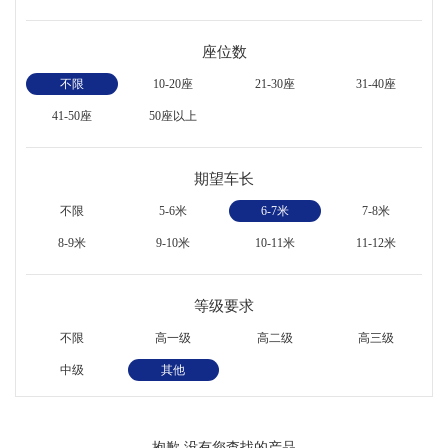
座位数
不限
10-20座
21-30座
31-40座
41-50座
50座以上
期望车长
不限
5-6米
6-7米
7-8米
8-9米
9-10米
10-11米
11-12米
等级要求
不限
高一级
高二级
高三级
中级
其他
抱歉,没有您查找的产品