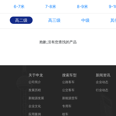
6-7米
7-8米
8-9米
9-
高二级
高三级
中级
其
抱歉,没有您查找的产品
关于申龙
搜索车型
新闻资讯
公司简介
公路客车
企业动态
发展历程
公交客车
行业动态
新能源发展
新能源货车
企业文化
专用车
应用案例
校车