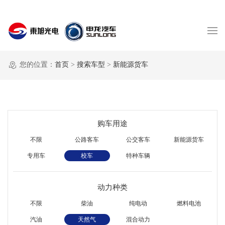
您的位置：
首页
>
搜索车型
>
新能源货车
购车用途
不限
公路客车
公交客车
新能源货车
专用车
校车
特种车辆
动力种类
不限
柴油
纯电动
燃料电池
汽油
天然气
混合动力