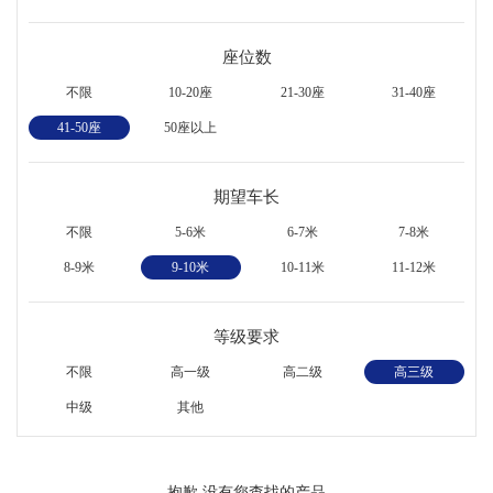
座位数
不限
10-20座
21-30座
31-40座
41-50座
50座以上
期望车长
不限
5-6米
6-7米
7-8米
8-9米
9-10米
10-11米
11-12米
等级要求
不限
高一级
高二级
高三级
中级
其他
抱歉,没有您查找的产品