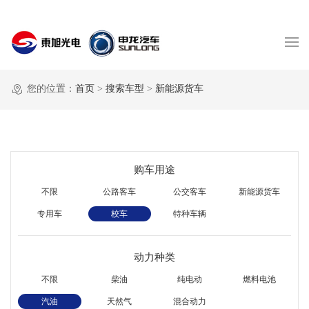
您的位置：
首页
>
搜索车型
>
新能源货车
购车用途
不限
公路客车
公交客车
新能源货车
专用车
校车
特种车辆
动力种类
不限
柴油
纯电动
燃料电池
汽油
天然气
混合动力