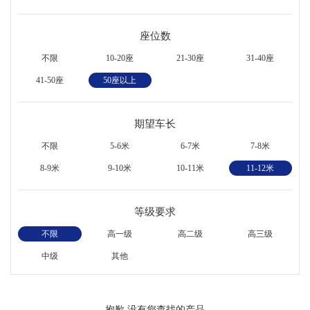
座位数
不限
10-20座
21-30座
31-40座
41-50座
50座以上
期望车长
不限
5-6米
6-7米
7-8米
8-9米
9-10米
10-11米
11-12米
等级要求
不限
高一级
高二级
高三级
中级
其他
抱歉,没有您查找的产品