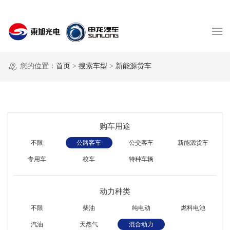
您的位置：
首页
>
搜索车型
>
新能源货车
购车用途
不限
公路客车
公交客车
新能源货车
专用车
校车
特种车辆
动力种类
不限
柴油
纯电动
燃料电池
汽油
天然气
混合动力