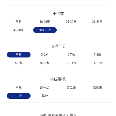
座位数
不限
10-20座
21-30座
31-40座
41-50座
50座以上
期望车长
不限
5-6米
6-7米
7-8米
8-9米
9-10米
10-11米
11-12米
等级要求
不限
高一级
高二级
高三级
中级
其他
抱歉,没有您查找的产品