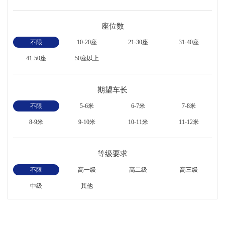
座位数
不限
10-20座
21-30座
31-40座
41-50座
50座以上
期望车长
不限
5-6米
6-7米
7-8米
8-9米
9-10米
10-11米
11-12米
等级要求
不限
高一级
高二级
高三级
中级
其他