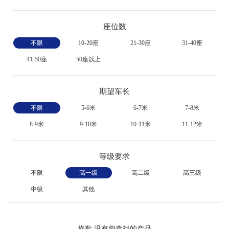
座位数
不限
10-20座
21-30座
31-40座
41-50座
50座以上
期望车长
不限
5-6米
6-7米
7-8米
8-9米
9-10米
10-11米
11-12米
等级要求
不限
高一级
高二级
高三级
中级
其他
抱歉,没有您查找的产品