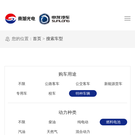
您的位置：
首页
>
搜索车型
购车用途
不限
公路客车
公交客车
新能源货车
专用车
校车
特种车辆
动力种类
不限
柴油
纯电动
燃料电池
汽油
天然气
混合动力