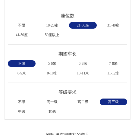
座位数
不限
10-20座
21-30座
31-40座
41-50座
50座以上
期望车长
不限
5-6米
6-7米
7-8米
8-9米
9-10米
10-11米
11-12米
等级要求
不限
高一级
高二级
高三级
中级
其他
抱歉,没有您查找的产品