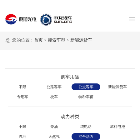
您的位置：
首页
>
搜索车型
>
新能源货车
购车用途
不限
公路客车
公交客车
新能源货车
专用车
校车
特种车辆
动力种类
不限
柴油
纯电动
燃料电池
汽油
天然气
混合动力