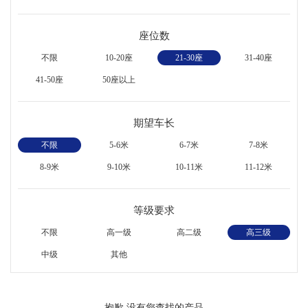
座位数
不限
10-20座
21-30座
31-40座
41-50座
50座以上
期望车长
不限
5-6米
6-7米
7-8米
8-9米
9-10米
10-11米
11-12米
等级要求
不限
高一级
高二级
高三级
中级
其他
抱歉,没有您查找的产品