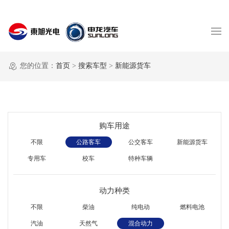
您的位置：
首页
>
搜索车型
>
新能源货车
购车用途
不限
公路客车
公交客车
新能源货车
专用车
校车
特种车辆
动力种类
不限
柴油
纯电动
燃料电池
汽油
天然气
混合动力