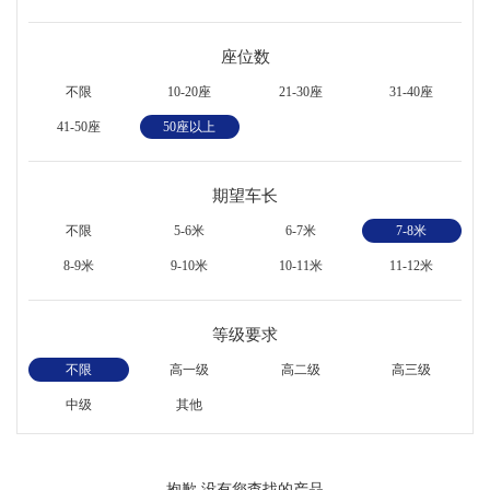
座位数
不限
10-20座
21-30座
31-40座
41-50座
50座以上
期望车长
不限
5-6米
6-7米
7-8米
8-9米
9-10米
10-11米
11-12米
等级要求
不限
高一级
高二级
高三级
中级
其他
抱歉,没有您查找的产品