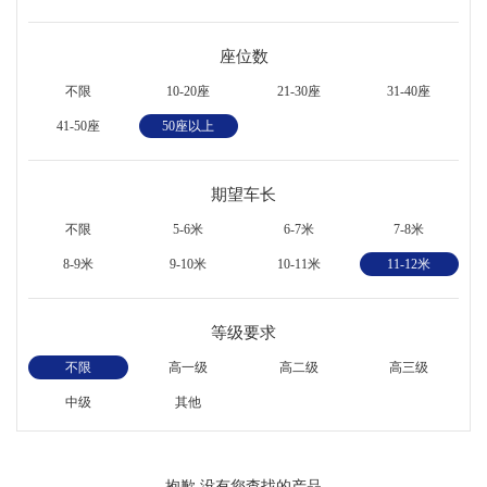
座位数
不限
10-20座
21-30座
31-40座
41-50座
50座以上
期望车长
不限
5-6米
6-7米
7-8米
8-9米
9-10米
10-11米
11-12米
等级要求
不限
高一级
高二级
高三级
中级
其他
抱歉,没有您查找的产品