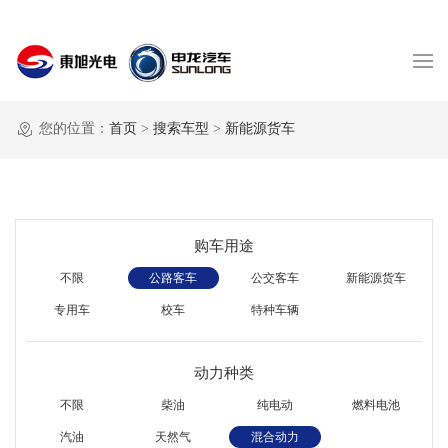
您的位置：
首页
>
搜索车型
>
新能源货车
购车用途
不限
公路客车
公交客车
新能源货车
专用车
校车
特种车辆
动力种类
不限
柴油
纯电动
燃料电池
汽油
天然气
混合动力